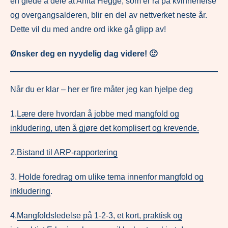
en glede å dele at Anita Hegge, som er rå på kvinnehelse
og overgangsalderen, blir en del av nettverket neste år.
Dette vil du med andre ord ikke gå glipp av!
Ønsker deg en nyydelig dag videre! 🙂
Når du er klar – her er fire måter jeg kan hjelpe deg
1.
Lære dere hvordan å jobbe med mangfold og
inkludering, uten å gjøre det komplisert og krevende.
2.
Bistand til ARP-rapportering
3.
Holde foredrag om ulike tema innenfor mangfold og
inkludering
.
4.
Mangfoldsledelse på 1-2-3, et kort, praktisk og