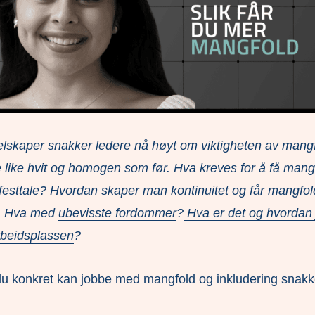
selskaper snakker ledere nå høyt om viktigheten av mang
e like hvit og homogen som før. Hva kreves for å få mangf
festtale? Hvordan skaper man kontinuitet og får mangfolds
n? Hva med
ubevisste fordommer
?
Hva er det og hvordan 
rbeidsplassen
?
du konkret kan jobbe med mangfold og inkludering snakk