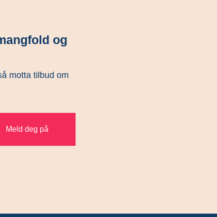
mangfold og
gså motta tilbud om