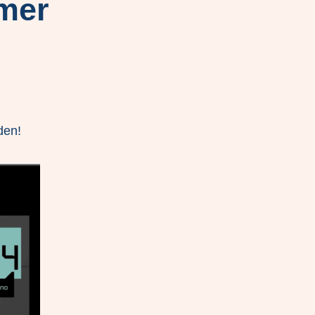
 mer
den!