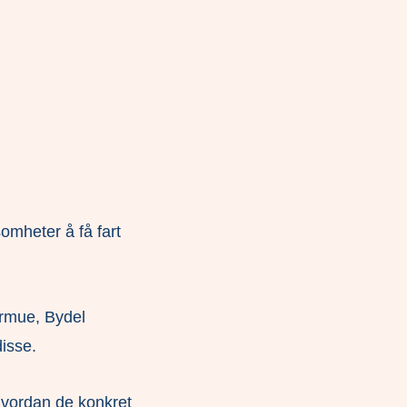
somheter å få fart
Formue, Bydel
disse.
 hvordan de konkret