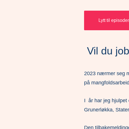
Lytt til episode
Vil du j
2023 nærmer seg med 
på mangfoldsarbei
I år har jeg hjulpet
Grunerløkka, State
Den tilbakemeldingen