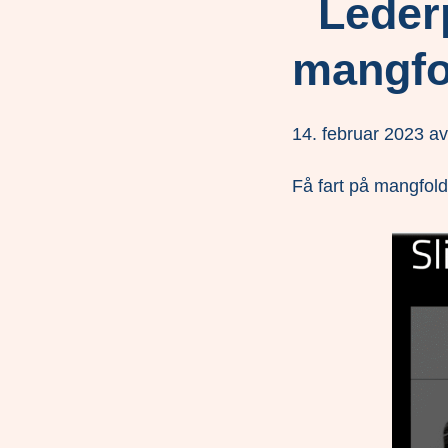
Lederp
mangf
14. februar 2023
a
Få fart på mangfol