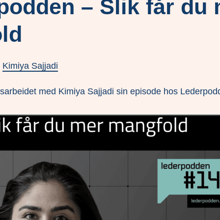
odden – Slik får du
old
v
Kimiya Sajjadi
dsarbeidet med Kimiya Sajjadi sin episode hos Lederpod