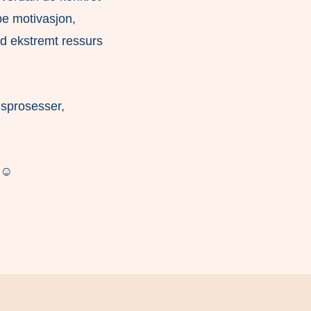
pe motivasjon,
med ekstremt ressurs
ngsprosesser,
e ☺️